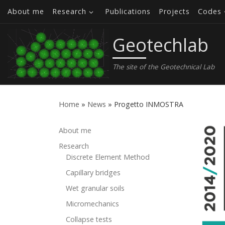
About me
Research
Publications
Projects
Codes
Skip to content
Geotechlab
The site of the Geotechnical Lab
Home
»
News
»
Progetto INMOSTRA
About me
Research
Discrete Element Method
Capillary bridges
Wet granular soils
Micromechanics
Collapse tests