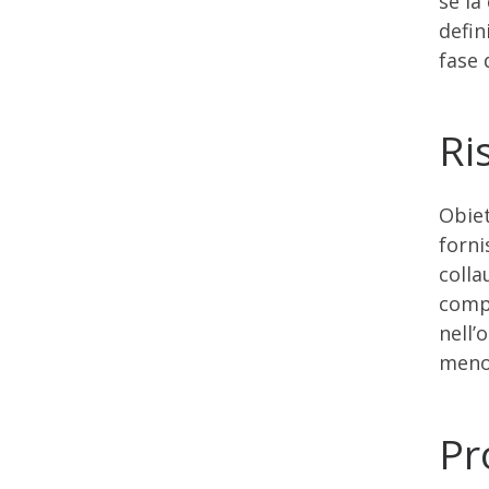
se la
defin
fase 
Ri
Obiet
forni
colla
compo
nell’
meno 
Pr