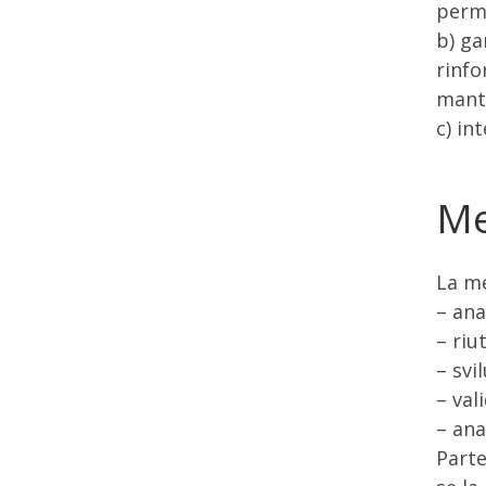
perme
b) ga
rinfo
mante
c) in
Me
La me
– anal
– riut
– svi
– val
– ana
Parte