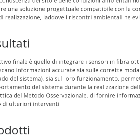
 conoscenza del sito e delle condizioni ambientali no
ire una soluzione progettuale compatibile con le con
di realizzazione, laddove i riscontri ambientali ne ev
sultati
tivo finale è quello di integrare i sensori in fibra ot
scano informazioni accurate sia sulle corrette modalit
udo del sistema), sia sul loro funzionamento, permet
rtamento del sistema durante la realizzazione del
ottica del Metodo Osservazionale, di fornire informazi
di ulteriori interventi.
odotti