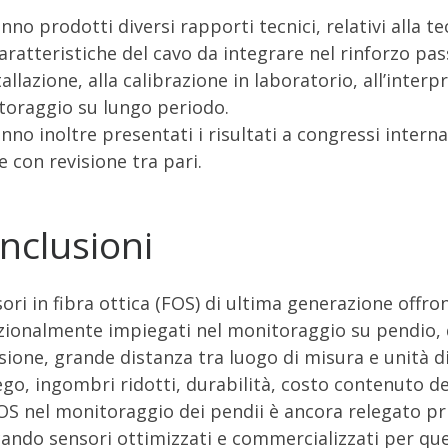
nno prodotti diversi rapporti tecnici, relativi alla t
caratteristiche del cavo da integrare nel rinforzo pa
tallazione, alla calibrazione in laboratorio, all’inter
oraggio su lungo periodo.
nno inoltre presentati i risultati a congressi intern
te con revisione tra pari.
nclusioni
sori in fibra ottica (FOS) di ultima generazione offro
zionalmente impiegati nel monitoraggio su pendio, qu
sione, grande distanza tra luogo di misura e unità di 
go, ingombri ridotti, durabilità, costo contenuto del
OS nel monitoraggio dei pendii è ancora relegato pr
ndo sensori ottimizzati e commercializzati per que