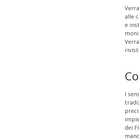
Verra
alle 
e ins
monit
Verra
rivis
Co
I sen
tradi
preci
impie
dei F
manca