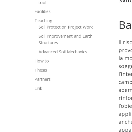
tool
Facilities
Ba
Teaching
Soil Protection Project Work
Soil Improvement and Earth
Il ri
Structures
provo
Advanced Soil Mechanics
la mo
How to
sogge
Thesis
l’int
Partners
cambi
Link
ademp
rinfo
l’obi
appli
anche
appar