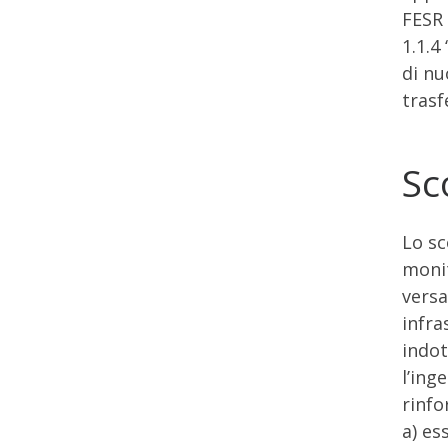
FESR 
1.1.4
di nu
trasf
Sc
Lo sc
monit
versa
infra
indot
l’ing
rinfo
a) es