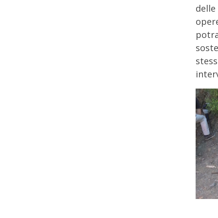
delle
opere
potra
soste
stess
inter