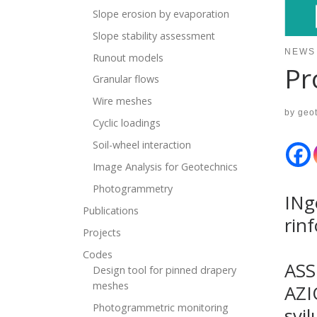
Slope erosion by evaporation
Slope stability assessment
NEWS
Runout models
Pr
Granular flows
Wire meshes
by
geo
Cyclic loadings
Soil-wheel interaction
Image Analysis for Geotechnics
Photogrammetry
INg
Publications
rinf
Projects
Codes
ASS
Design tool for pinned drapery
meshes
AZI
Photogrammetric monitoring
svil