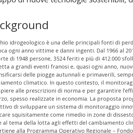
ckground
schio idrogeologico è una delle principali fonti di pe
ca ogni anno vittime e danni ingenti. Dal 1966 al 20
rte di 1948 persone, 3524 feriti e più di 412.000 sf
tta a grandi eventi franosi e, quasi ogni anno, nuo
ensificarsi delle piogge autunnali e primaverili, sem
amento climatico. In questo contesto, il monitora
iere alle prescrizioni di norma e per garantire l’eff
rzo, spesso realizzate in economia. La proposta pr
ettivo di sviluppare un sistema di monitoraggio innov
care squisitamente come rimedio in zone di dissesto
 al tema della lotta agli effetti del cambiamento clim
tiene alla Programma Operativo Regionale – Fondo